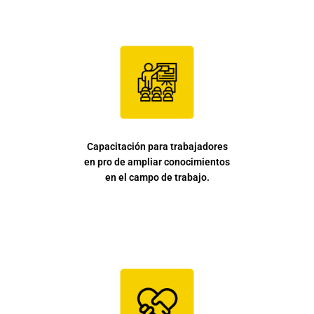
Capacitación para trabajadores
en pro de ampliar conocimientos
en el campo de trabajo.
El
secreto
del
éxito
de
Cialis
(tadalafilo)