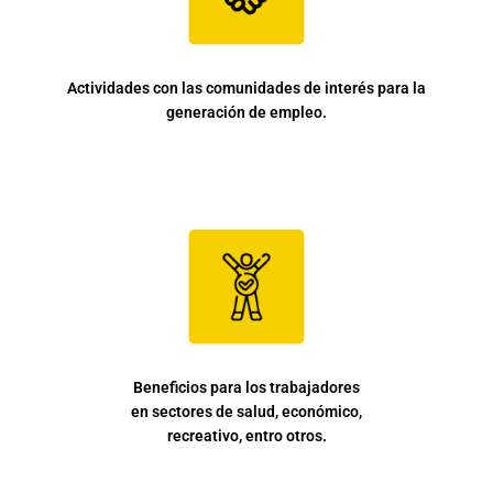
para
hombres
en
la
Actividades con las comunidades de interés para la
mejor
generación de empleo.
tienda
online
donde
comprar
Cialis
sin
receta
online
en
España.
Gerentes
Beneficios para los trabajadores
atentos
en sectores de salud, económico,
y
recreativo, entro otros.
precios
asequibles.