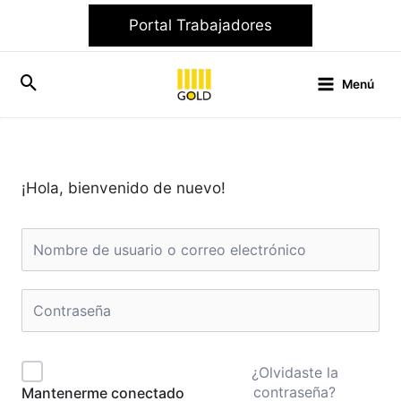
Ir
Portal Trabajadores
al
contenido
Menú
¡Hola, bienvenido de nuevo!
¿Olvidaste la
contraseña?
Mantenerme conectado