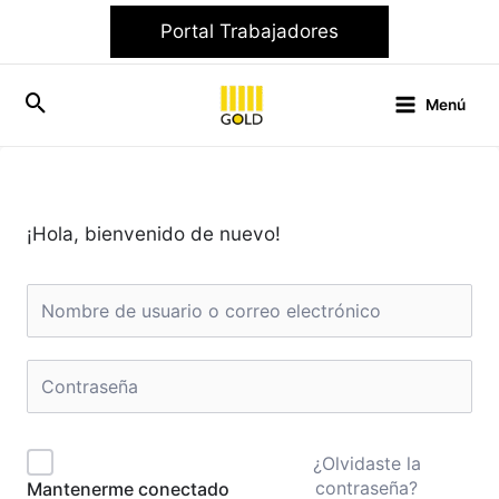
Ir
Portal Trabajadores
al
contenido
Menú
¡Hola, bienvenido de nuevo!
¿Olvidaste la
contraseña?
Mantenerme conectado