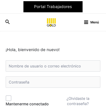
Ir
Portal Trabajadores
al
contenido
Menú
¡Hola, bienvenido de nuevo!
¿Olvidaste la
contraseña?
Mantenerme conectado