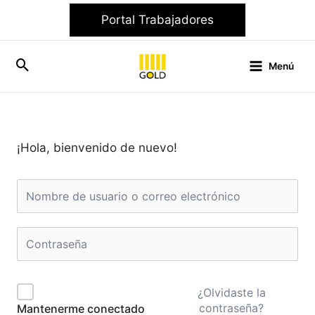
Ir
Portal Trabajadores
al
contenido
Menú
¡Hola, bienvenido de nuevo!
¿Olvidaste la
contraseña?
Mantenerme conectado