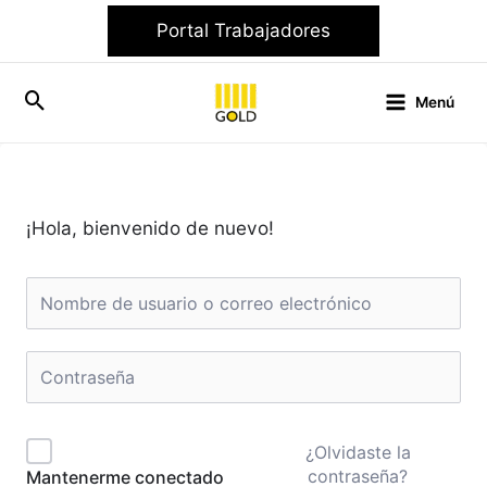
Ir
Portal Trabajadores
al
contenido
Menú
¡Hola, bienvenido de nuevo!
¿Olvidaste la
contraseña?
Mantenerme conectado