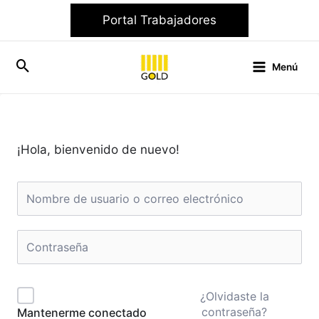
Ir
Portal Trabajadores
al
contenido
Menú
¡Hola, bienvenido de nuevo!
¿Olvidaste la
contraseña?
Mantenerme conectado