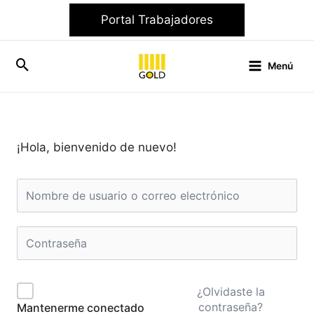
Ir
Portal Trabajadores
al
contenido
Menú
¡Hola, bienvenido de nuevo!
¿Olvidaste la
contraseña?
Mantenerme conectado