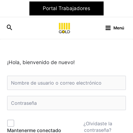
Ir
Portal Trabajadores
al
contenido
Menú
¡Hola, bienvenido de nuevo!
¿Olvidaste la
contraseña?
Mantenerme conectado