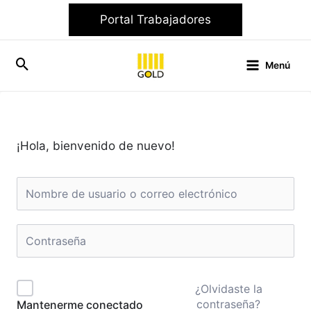
Ir
Portal Trabajadores
al
contenido
Menú
¡Hola, bienvenido de nuevo!
¿Olvidaste la
contraseña?
Mantenerme conectado