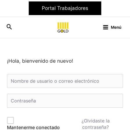
Ir
Portal Trabajadores
al
contenido
Menú
¡Hola, bienvenido de nuevo!
¿Olvidaste la
contraseña?
Mantenerme conectado