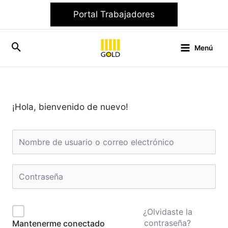
Ir
Portal Trabajadores
al
contenido
Menú
¡Hola, bienvenido de nuevo!
¿Olvidaste la
contraseña?
Mantenerme conectado