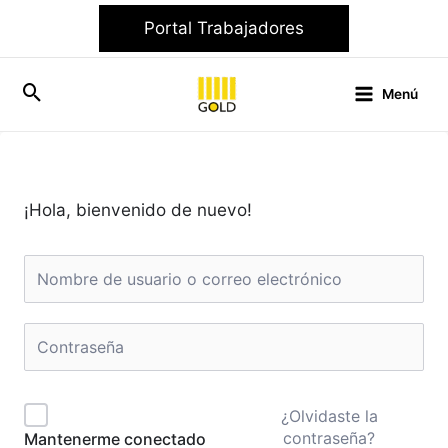
Ir
Portal Trabajadores
al
contenido
Menú
¡Hola, bienvenido de nuevo!
¿Olvidaste la
contraseña?
Mantenerme conectado