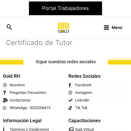
Ir
Portal Trabajadores
al
contenido
Menú
Certificado de Tutor
Sigue nuestras redes sociales
Gold RH
Redes Sociales
Nosotros
Facebook
Preguntas Frecuentes
Instagram
Contáctanos
Linkedin
WhatsApp - 3222206415
Tik Tok
Información Legal
Capacitaciones
Términos y Condiciones
Aula Virtual