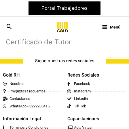
Ir
Portal Trabajadores
al
contenido
Menú
Certificado de Tutor
Sigue nuestras redes sociales
Gold RH
Redes Sociales
Nosotros
Facebook
Preguntas Frecuentes
Instagram
Contáctanos
Linkedin
WhatsApp - 3222206415
Tik Tok
Información Legal
Capacitaciones
Términos y Condiciones
Aula Virtual